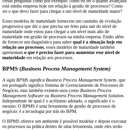
certas perguntas como por exemplo: como eu sei o quanto avançada
está minha empresa hoje em relação à gestão de processos? Como
sei o que devo fazer para chegar a um nível de maturidade maior?
Esses modelos de maturidade fornecem um caminho de evolução
progressiva que diz o que precisa ser feito para sair do nível de
maturidade onde estou para chegar a um nível mais alto de
maturidade em gestão de processos na minha empresa. Então além
de fornecer um diagnóstico para saber
qual é a situação hoje
em
relação aos processos
, esses modelos de maturidade também
apresentam
o que é preciso fazer
para aumentar esse nível de
maturidade
em relação aos processos.
BPMS (
Business Process Management System)
A sigla BPMS significa Business Process Management System
, que
em português significa Sistema de Gerenciamento de Processos de
Negócio, mas também existem usos como
Business Process
Management Software
ou
Business Process Management Solution
.
Independente de qual é o acrônimo adotado, o significado é o
mesmo: O BPMS é uma ferramenta de gestão de processos de
negócio: é a tecnologia por trás do BPM.
O BPMS oferece um ambiente é possível modelar e depois executar
os processos na prática dentro de uma ferramenta, onde eles serão