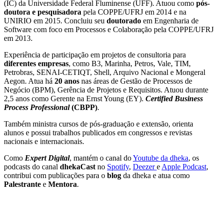
(IC) da Universidade Federal Fluminense (UFF). Atuou como
pós-
doutora e pesquisadora
pela COPPE/UFRJ em 2014 e na
UNIRIO em 2015. Concluiu seu
doutorado
em Engenharia de
Software com foco em Processos e Colaboração pela COPPE/UFRJ
em 2013.
Experiência de participação em projetos de consultoria para
diferentes empresas
, como B3, Marinha, Petros, Vale, TIM,
Petrobras, SENAI-CETIQT, Shell, Arquivo Nacional e Mongeral
Aegon. Atua há
20 anos
nas áreas de Gestão de Processos de
Negócio (BPM), Gerência de Projetos e Requisitos. Atuou durante
2,5 anos como Gerente na Ernst Young (EY).
Certified Business
Process Professional
(CBPP)
.
Também ministra cursos de pós-graduação e extensão, orienta
alunos e possui trabalhos publicados em congressos e revistas
nacionais e internacionais.
Como
Expert
Digital
, mantém o canal do
Youtube da dheka
, os
podcasts do canal
dhekaCast
no
Spotify
,
Deezer
e
Apple Podcast
,
contribui com publicações para o
blog
da dheka e atua como
Palestrante
e
Mentora
.