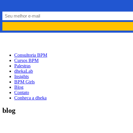
PORTUGUÊS
PT
ENGLISH
EN
Consultoria BPM
Cursos BPM
Palestras
dhekaLab
Insights
BPM Girls
Blog
Contato
Conheça a dheka
blog