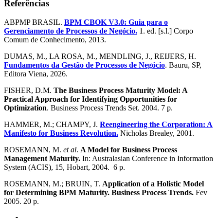
Referências
ABPMP BRASIL.
BPM CBOK V3.0: Guia para o
Gerenciamento de Processos de Negócio.
1. ed. [s.l.] Corpo
Comum de Conhecimento, 2013.
DUMAS, M., LA ROSA, M., MENDLING, J., REIJERS, H.
Fundamentos da Gestão de Processos de Negócio
. Bauru, SP,
Editora Viena, 2026.
FISHER, D.M.
The Business Process Maturity Model: A
Practical Approach for Identifying Opportunities for
Optimization
. Business Process Trends Set. 2004. 7 p.
HAMMER, M.; CHAMPY, J.
Reengineering the Corporation: A
Manifesto for Business Revolution.
Nicholas Brealey, 2001.
ROSEMANN, M.
et al
.
A Model for Business Process
Management Maturity.
In: Australasian Conference in Information
System (ACIS), 15, Hobart, 2004. 6 p.
ROSEMANN, M.; BRUIN, T.
Application of a Holistic Model
for Determining BPM Maturity. Business Process Trends.
Fev
2005. 20 p.