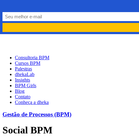
PORTUGUÊS
PT
ENGLISH
EN
Consultoria BPM
Cursos BPM
Palestras
dhekaLab
Insights
BPM Girls
Blog
Contato
Conheça a dheka
Gestão de Processos (BPM)
Social BPM