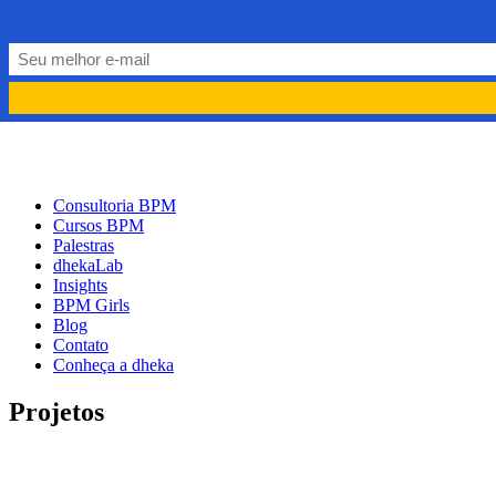
PORTUGUÊS
PT
ENGLISH
EN
Consultoria BPM
Cursos BPM
Palestras
dhekaLab
Insights
BPM Girls
Blog
Contato
Conheça a dheka
Projetos