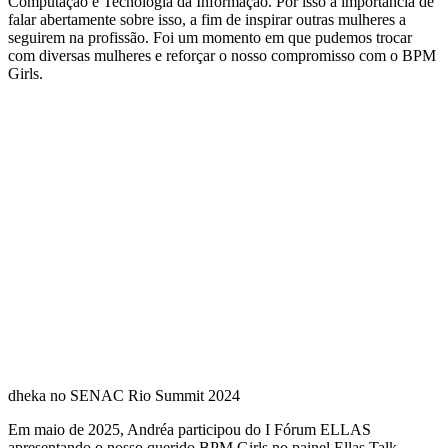
Computação e Tecnologia da Informação. Por isso a importância de
falar abertamente sobre isso, a fim de inspirar outras mulheres a
seguirem na profissão. Foi um momento em que pudemos trocar
com diversas mulheres e reforçar o nosso compromisso com o BPM
Girls.
dheka no SENAC Rio Summit 2024
Em maio de 2025, Andréa participou do I Fórum ELLAS
apresentando o nosso querido BPM Girls no painel Ellas Talk