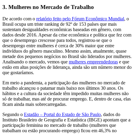
3. Mulheres no Mercado de Trabalho
De acordo com o
relatório feito pelo Fórum Econômico Mundial
, o
Brasil ocupa um triste ranking de 92º de 153 países que mais
sustentam desigualdades econômicas baseadas em gênero, com
dados desde 2016. Apesar da crise econômica e política que fez com
que o desemprego crescesse para todos, registrou-se que o
desemprego entre mulheres é cerca de 30% maior que entre
indivíduos do gênero masculino. Mesmo assim, atualmente, quase
metade dos pequenos negócios no Brasil são liderados por mulheres.
Analisando o mercado, vemos que
mulheres empreendedoras
e que
estão em altas posições de liderança, ainda são um número menor do
que gostaríamos.
Em meio a pandemia, a participação das mulheres no mercado de
trabalho alcançou o patamar mais baixo nos últimos 30 anos. Os
hábitos e a cultura da sociedade têm impedido muitas mulheres não
só de trabalhar, mas até de procurar emprego. E, dentro de casa, elas
ficam ainda mais sobrecarregadas.
Segundo o
Estadão – Portal do Estado de São Paulo
, dados do
Instituto Brasileiro de Geografia e Estatística (IBGE) apontam que a
participação feminina no mercado de trabalho (mulheres que
trabalham ou estão procurando emprego) ficou em 46,3% no