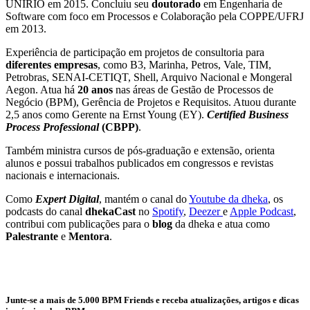
UNIRIO em 2015. Concluiu seu
doutorado
em Engenharia de
Software com foco em Processos e Colaboração pela COPPE/UFRJ
em 2013.
Experiência de participação em projetos de consultoria para
diferentes empresas
, como B3, Marinha, Petros, Vale, TIM,
Petrobras, SENAI-CETIQT, Shell, Arquivo Nacional e Mongeral
Aegon. Atua há
20 anos
nas áreas de Gestão de Processos de
Negócio (BPM), Gerência de Projetos e Requisitos. Atuou durante
2,5 anos como Gerente na Ernst Young (EY).
Certified Business
Process Professional
(CBPP)
.
Também ministra cursos de pós-graduação e extensão, orienta
alunos e possui trabalhos publicados em congressos e revistas
nacionais e internacionais.
Como
Expert
Digital
, mantém o canal do
Youtube da dheka
, os
podcasts do canal
dhekaCast
no
Spotify
,
Deezer
e
Apple Podcast
,
contribui com publicações para o
blog
da dheka e atua como
Palestrante
e
Mentora
.
Junte-se a mais de 5.000 BPM Friends e receba atualizações, artigos e dicas