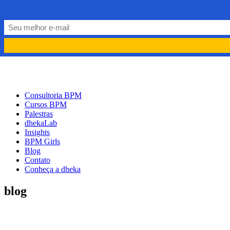
PORTUGUÊS
PT
ENGLISH
EN
Consultoria BPM
Cursos BPM
Palestras
dhekaLab
Insights
BPM Girls
Blog
Contato
Conheça a dheka
blog