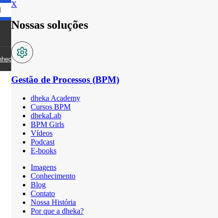
X
Nossas soluções
Pesquisar
PT
EN
nheça a dheka
Gestão de Processos (BPM)
dheka Academy
Cursos BPM
dhekaLab
BPM Girls
Vídeos
Podcast
E-books
Imagens
Conhecimento
Blog
Contato
Nossa História
Por que a dheka?