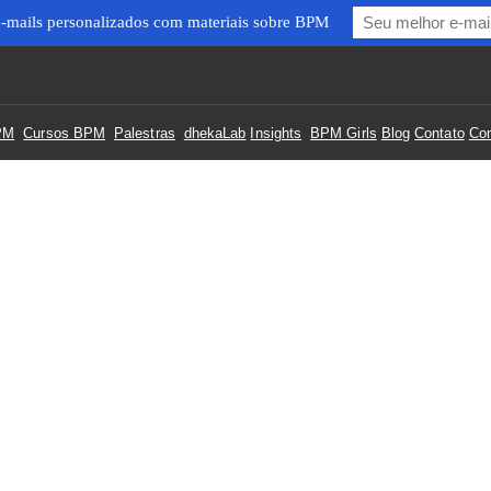
 e-mails personalizados com materiais sobre BPM
BPM
Cursos BPM
Palestras
dhekaLab
Insights
BPM Girls
Blog
Contato
Co