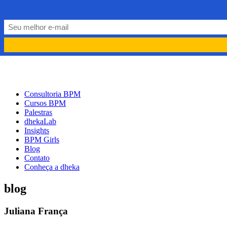
PORTUGUÊS
PT
ENGLISH
EN
Consultoria BPM
Cursos BPM
Palestras
dhekaLab
Insights
BPM Girls
Blog
Contato
Conheça a dheka
blog
Juliana França