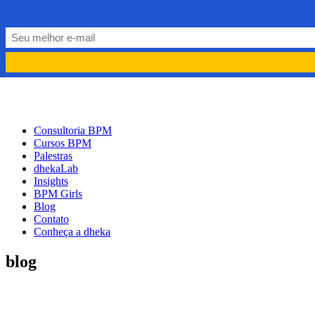
PORTUGUÊS
PT
ENGLISH
EN
Consultoria BPM
Cursos BPM
Palestras
dhekaLab
Insights
BPM Girls
Blog
Contato
Conheça a dheka
blog