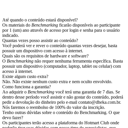
Até quando o conteúdo estará disponível?
Os materiais do
Benchmarking
ficarão disponíveis ao participante
por 1 (um) ano através de acesso por login e senha para o usuário
indicado.
Quantas vezes posso assistir ao conteúdo?
Você poderá ver e rever o conteúdo quantas vezes desejar, basta
possuir um dispositivo com acesso à internet.
Quais são os requisitos de hardware e software?
O
Benchmarking
não requer nenhuma ferramenta específica. Basta
possuir um dispositivo (computador, laptop, tablet ou celular) com
acesso à internet.
Existe algum custo extra?
Não. Não existe nenhum custo extra e nem oculto envolvido.
Como funciona a garantia?
Ao adquirir o
Benchmarking
você terá uma garantia de 7 dias. Se
dentro desse período você assistir e não gostar do conteúdo, poderá
pedir a devolução do dinheiro pelo e-mail contato@dheka.com.br.
Nós faremos o reembolso de 100% do valor da inscrição.
Tenho outras dúvidas sobre o conteúdo do Benchmarking. O que
devo fazer?
Os participantes terão acesso a plataforma do Hotmart Club onde
poderão tirar suas dúvidas com nosso time de especialistas, que